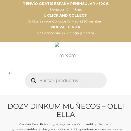
ENVÍO GRATIS ESPAÑA PENINSULAR > 100€
Envíos en 24-48hrs
CLICK AND COLLECT
C/ Gonzalo de Córdoba 8, Madrid (Chamberí)
NUEVA TIENDA
C/ Compañia 35, Málaga (Centro)
Búsqueda
de
productos
DOZY DINKUM MUÑECOS – OLLI
ELLA
Miroomi Deco Kids – Juguetes y decoración Infantil
Tienda
/
/
Juguetes infantiles
Juegos simbólicos
Dozy dinkum muñecos – olli ella
/
/