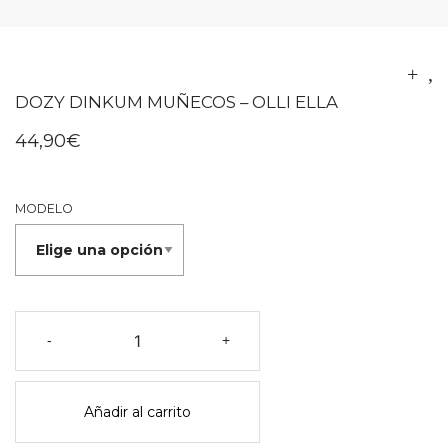
DOZY DINKUM MUÑECOS – OLLI ELLA
44,90
€
MODELO
Dozy
-
+
dinkum
muñecos
-
Añadir al carrito
olli
ella