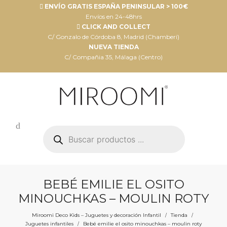
ENVÍO GRATIS ESPAÑA PENINSULAR > 100€
Envíos en 24-48hrs
CLICK AND COLLECT
C/ Gonzalo de Córdoba 8, Madrid (Chamberí)
NUEVA TIENDA
C/ Compañia 35, Málaga (Centro)
Búsqueda
de
productos
BEBÉ EMILIE EL OSITO
MINOUCHKAS – MOULIN ROTY
Miroomi Deco Kids – Juguetes y decoración Infantil
Tienda
/
/
Juguetes infantiles
Bebé emilie el osito minouchkas – moulin roty
/