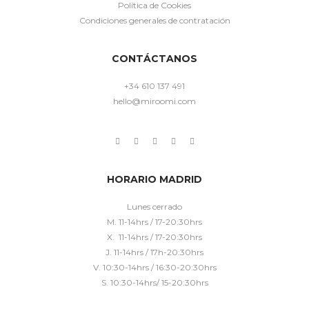
Política de Cookies
Condiciones generales de contratación
CONTÁCTANOS
+34 610 137 491
hello@miroomi.com
HORARIO MADRID
Lunes cerrado
M. 11-14hrs / 17-20:30hrs
X. 11-14hrs / 17-20:30hrs
J. 11-14hrs / 17h-20:30hrs
V. 10:30-14hrs / 16:30-20:30hrs
S. 10:30-14hrs/ 15-20:30hrs