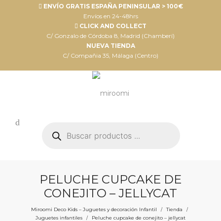
ENVÍO GRATIS ESPAÑA PENINSULAR > 100€
Envíos en 24-48hrs
CLICK AND COLLECT
C/ Gonzalo de Córdoba 8, Madrid (Chamberí)
NUEVA TIENDA
C/ Compañia 35, Málaga (Centro)
Búsqueda
de
productos
PELUCHE CUPCAKE DE
CONEJITO – JELLYCAT
Miroomi Deco Kids – Juguetes y decoración Infantil
Tienda
/
/
Juguetes infantiles
Peluche cupcake de conejito – jellycat
/