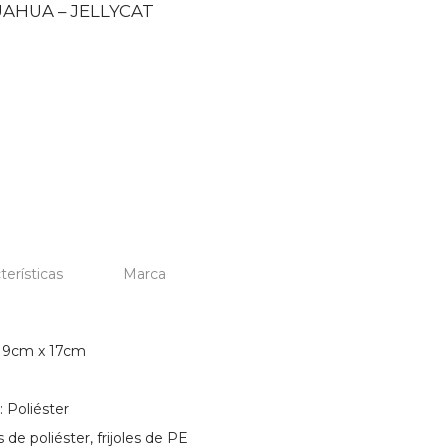
AHUA – JELLYCAT
terísticas
Marca
 9cm x 17cm
: Poliéster
s de poliéster, frijoles de PE