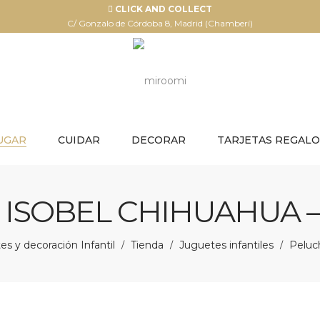
CLICK AND COLLECT
C/ Gonzalo de Córdoba 8, Madrid (Chamberí)
UGAR
CUIDAR
DECORAR
TARJETAS REGALO
ISOBEL CHIHUAHUA –
s y decoración Infantil
Tienda
Juguetes infantiles
Peluch
/
/
/