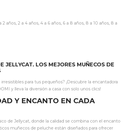
 a 2 años
,
2 a 4 años
,
4 a 6 años
,
6 a 8 años
,
8 a 10 años
,
8 a
E JELLYCAT. LOS MEJORES MUÑECOS DE
S
rresistibles para tus pequeños? ¡Descubre la encantadora
MI y lleva la diversión a casa con solo unos clics!
IDAD Y ENCANTO EN CADA
 de Jellycat, donde la calidad se combina con el encanto
ticos muñecos de peluche están diseñados para ofrecer