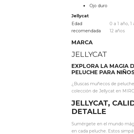
Ojo duro
Jellycat
Edad
0 a 1 año
,
1
recomendada
12 años
MARCA
JELLYCAT
EXPLORA LA MAGIA D
PELUCHE PARA NIÑO
¿Buscas muñecos de peluche i
colección de Jellycat en MIROO
JELLYCAT, CAL
DETALLE
Sumérgete en el mundo mágico
en cada peluche. Estos simpá