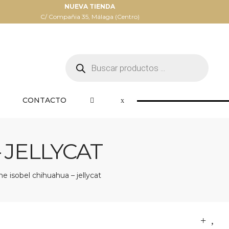
NUEVA TIENDA
C/ Compañia 35, Málaga (Centro)
Búsqueda
de
productos
CONTACTO
 JELLYCAT
e isobel chihuahua – jellycat