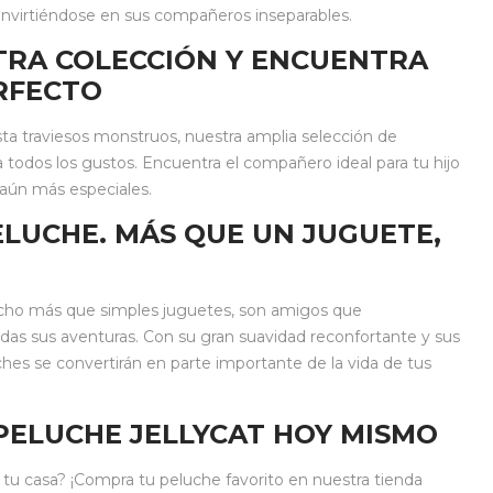
 convirtiéndose en sus compañeros inseparables.
TRA COLECCIÓN Y ENCUENTRA
RFECTO
ta traviesos monstruos, nuestra amplia selección de
 todos los gustos. Encuentra el compañero ideal para tu hijo
 aún más especiales.
LUCHE. MÁS QUE UN JUGUETE,
ucho más que simples juguetes, son amigos que
das sus aventuras. Con su gran suavidad reconfortante y sus
ches se convertirán en parte importante de la vida de tus
PELUCHE JELLYCAT HOY MISMO
 a tu casa? ¡Compra tu peluche favorito en nuestra tienda