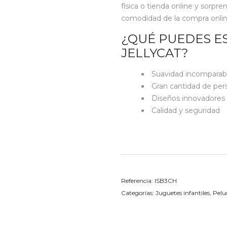
física o tienda online y sorpre
comodidad de la compra online, 
¿QUÉ PUEDES E
JELLYCAT?
Suavidad incomparab
Gran cantidad de per
Diseños innovadores 
Calidad y seguridad
Referencia:
ISB3CH
Categorías:
Juguetes infantiles
,
Pelu