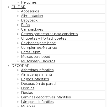
Peluches
CUIDAR
Accesorios
Alimentación
Babypack
Baño
Cambiadores
Cascos protectores para concierto
Chupetes y Portachupetes
Colchones para bebé
Cumplemes-Natalicio
Gafas Izipizi
Moisés para bebé
Muselinas y Baberos
DECORAR
Alfombras infantiles
Almacenaje infantil
Cojines infantiles
Decoración de pared
Doseles
Fiestas
Láminas decorativas infantiles
Lámparas Infantiles
Muebles