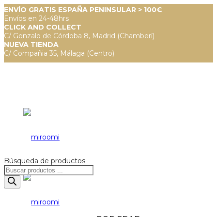
ENVÍO GRATIS ESPAÑA PENINSULAR > 100€
Envíos en 24-48hrs
CLICK AND COLLECT
C/ Gonzalo de Córdoba 8, Madrid (Chamberí)
NUEVA TIENDA
C/ Compañia 35, Málaga (Centro)
Búsqueda de productos