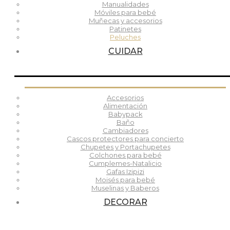
Manualidades
Móviles para bebé
Muñecas y accesorios
Patinetes
Peluches
CUIDAR
Accesorios
Alimentación
Babypack
Baño
Cambiadores
Cascos protectores para concierto
Chupetes y Portachupetes
Colchones para bebé
Cumplemes-Natalicio
Gafas Izipizi
Moisés para bebé
Muselinas y Baberos
DECORAR