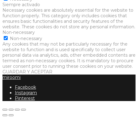
Siempre activado
Necessary cookies are absolutely essential for the website to
function properly. This category only includes cookies that
ensures basic functionalities and security features of the
website. These cookies do not store any personal information.
Non-necessary
Non-necessary
Any cookies that may not be particularly necessary for the
website to function and is used specifically to collect user
personal data via analytics, ads, other embedded contents are
termed as non-necessary cookies. It is mandatory to procure
user consent prior to running these cookies on your website.
GUARDAR Y ACEPTAR
miroomi
Facebook
Instagram
Pinterest