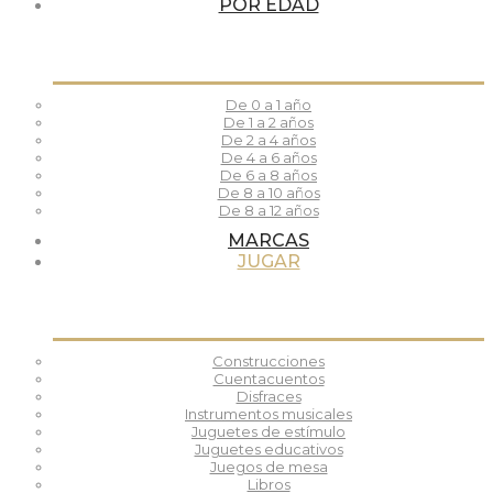
POR EDAD
De 0 a 1 año
De 1 a 2 años
De 2 a 4 años
De 4 a 6 años
De 6 a 8 años
De 8 a 10 años
De 8 a 12 años
MARCAS
JUGAR
Construcciones
Cuentacuentos
Disfraces
Instrumentos musicales
Juguetes de estímulo
Juguetes educativos
Juegos de mesa
Libros