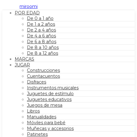
POR EDAD
De 0 a 1 año
De 1 a 2 años
De 2 a 4 años
De 4 a 6 años
De 6 a 8 años
De 8 a 10 años
De 8 a 12 años
MARCAS
JUGAR
Construcciones
Cuentacuentos
Disfraces
Instrumentos musicales
Juguetes de estímulo
Juguetes educativos
Juegos de mesa
Libros
Manualidades
Móviles para bebé
Muñecas y accesorios
Patinetes