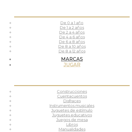
De 0 a 1 año
De 1 a 2 años
De 2 a 4 años
De 4 a 6 años
De 6 a 8 años
De 8 a 10 años
De 8 a 12 años
MARCAS
JUGAR
Construcciones
Cuentacuentos
Disfraces
Instrumentos musicales
Juguetes de estímulo
Juguetes educativos
Juegos de mesa
Libros
Manualidades