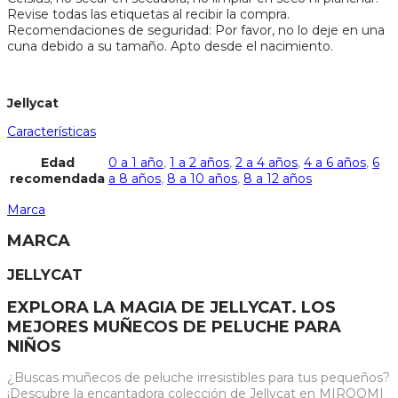
Revise todas las etiquetas al recibir la compra.
Recomendaciones de seguridad: Por favor, no lo deje en una
cuna debido a su tamaño. Apto desde el nacimiento.
Jellycat
Características
Edad
0 a 1 año
,
1 a 2 años
,
2 a 4 años
,
4 a 6 años
,
6
recomendada
a 8 años
,
8 a 10 años
,
8 a 12 años
Marca
MARCA
JELLYCAT
EXPLORA LA MAGIA DE JELLYCAT. LOS
MEJORES MUÑECOS DE PELUCHE PARA
NIÑOS
¿Buscas muñecos de peluche irresistibles para tus pequeños?
¡Descubre la encantadora colección de Jellycat en MIROOMI