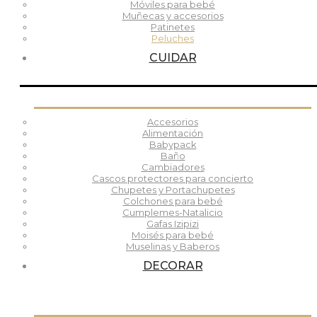
Móviles para bebé
Muñecas y accesorios
Patinetes
Peluches
CUIDAR
Accesorios
Alimentación
Babypack
Baño
Cambiadores
Cascos protectores para concierto
Chupetes y Portachupetes
Colchones para bebé
Cumplemes-Natalicio
Gafas Izipizi
Moisés para bebé
Muselinas y Baberos
DECORAR