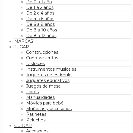
De 0 a 1 año
De 1 a 2 años
De 2 a 4 años
De 4 a 6 años
De 6 a 8 años
De 8 a 10 años
De 8 a 12 años
MARCAS
JUGAR
Construcciones
Cuentacuentos
Disfraces
Instrumentos musicales
Juguetes de estímulo
Juguetes educativos
Juegos de mesa
Libros
Manualidades
Móviles para bebé
Muñecas y accesorios
Patinetes
Peluches
CUIDAR
Accesorios