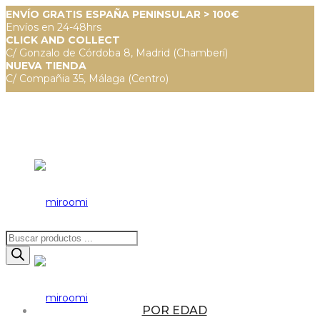
ENVÍO GRATIS ESPAÑA PENINSULAR > 100€
Envíos en 24-48hrs
CLICK AND COLLECT
C/ Gonzalo de Córdoba 8, Madrid (Chamberí)
NUEVA TIENDA
C/ Compañia 35, Málaga (Centro)
Búsqueda
de
productos
POR EDAD