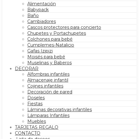
Alimentación
Babypack
Baño
Cambiadores
Cascos protectores para concierto
Chupetes y Portachupetes
Colchones para bebé
Cumplemes-Natalicio
Gafas Izipizi
Moisés para bebé
Muselinas y Baberos
DECORAR
Alfombras infantiles
Almacenaje infantil
Cojines infantiles
Decoración de pared
Doseles
Fiestas
Láminas decorativas infantiles
Lámparas Infantiles
Muebles
TARJETAS REGALO
CONTACTO