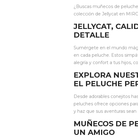
¿Buscas muñecos de peluche i
colección de Jellycat en MIROO
JELLYCAT, CAL
DETALLE
Sumérgete en el mundo mágico
en cada peluche. Estos simpá
alegría y confort a tus hijos,
EXPLORA NUES
EL PELUCHE PE
Desde adorables conejitos has
peluches ofrece opciones para
y haz que sus aventuras sean
MUÑECOS DE PE
UN AMIGO