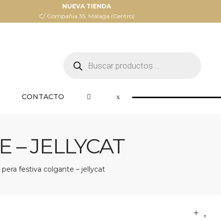
NUEVA TIENDA
C/ Compañia 35, Málaga (Centro)
Búsqueda
de
productos
CONTACTO
 – JELLYCAT
pera festiva colgante – jellycat