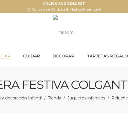
CLICK AND COLLECT
C/ Gonzalo de Córdoba 8, Madrid (Chamberí)
UGAR
CUIDAR
DECORAR
TARJETAS REGALO
RA FESTIVA COLGANTE
y decoración Infantil
Tienda
Juguetes infantiles
Peluche 
/
/
/