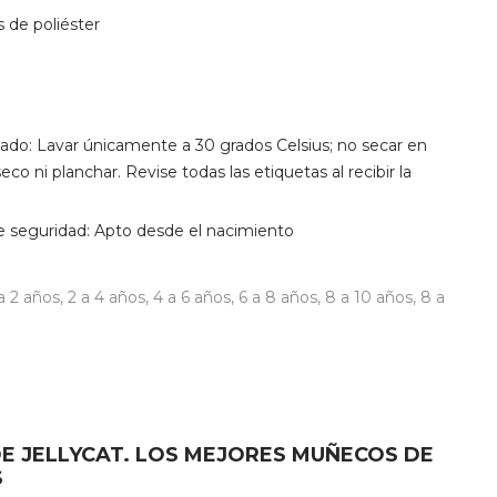
s de poliéster
dado: Lavar únicamente a 30 grados Celsius; no secar en
eco ni planchar. Revise todas las etiquetas al recibir la
seguridad: Apto desde el nacimiento
 a 2 años
,
2 a 4 años
,
4 a 6 años
,
6 a 8 años
,
8 a 10 años
,
8 a
E JELLYCAT. LOS MEJORES MUÑECOS DE
S