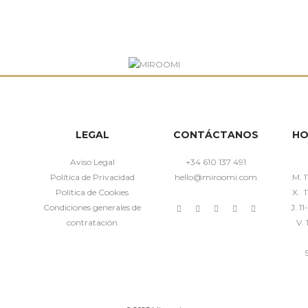
LEGAL
CONTÁCTANOS
HO
Aviso Legal
+34 610 137 491
Política de Privacidad
hello@miroomi.com
M. 1
Política de Cookies
X. 1
Condiciones generales de
J. 1
contratación
V. 