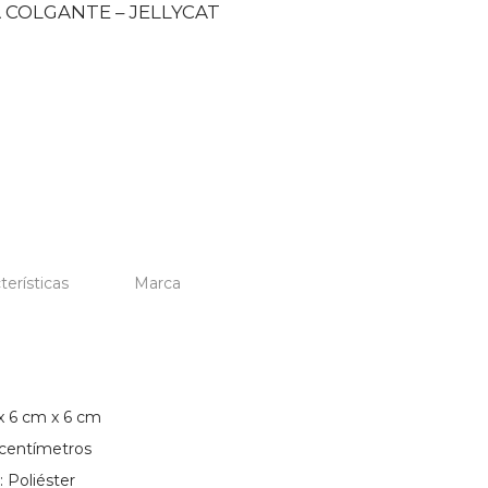
 COLGANTE – JELLYCAT
terísticas
Marca
x 6 cm x 6 cm
0 centímetros
: Poliéster