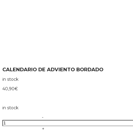
CALENDARIO DE ADVIENTO BORDADO
in stock
40,90
€
in stock
Calendario
-
de
adviento
+