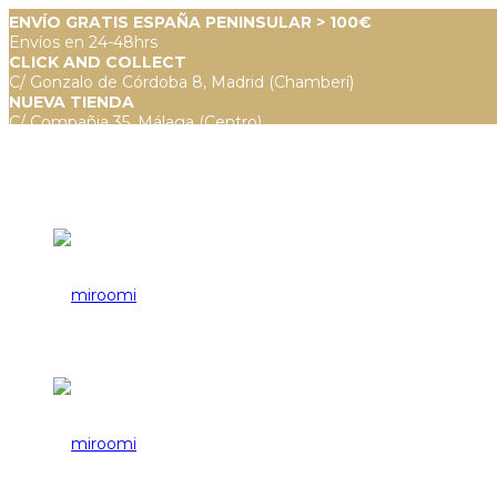
ENVÍO GRATIS ESPAÑA PENINSULAR > 100€
Envíos en 24-48hrs
CLICK AND COLLECT
C/ Gonzalo de Córdoba 8, Madrid (Chamberí)
NUEVA TIENDA
C/ Compañia 35, Málaga (Centro)