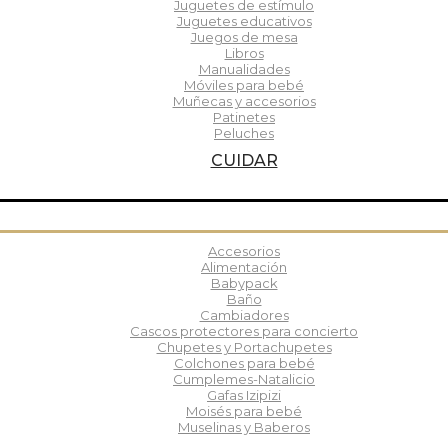
Juguetes de estímulo
Juguetes educativos
Juegos de mesa
Libros
Manualidades
Móviles para bebé
Muñecas y accesorios
Patinetes
Peluches
CUIDAR
Accesorios
Alimentación
Babypack
Baño
Cambiadores
Cascos protectores para concierto
Chupetes y Portachupetes
Colchones para bebé
Cumplemes-Natalicio
Gafas Izipizi
Moisés para bebé
Muselinas y Baberos