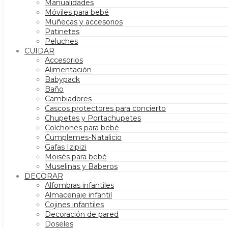
Manualidades
Móviles para bebé
Muñecas y accesorios
Patinetes
Peluches
CUIDAR
Accesorios
Alimentación
Babypack
Baño
Cambiadores
Cascos protectores para concierto
Chupetes y Portachupetes
Colchones para bebé
Cumplemes-Natalicio
Gafas Izipizi
Moisés para bebé
Muselinas y Baberos
DECORAR
Alfombras infantiles
Almacenaje infantil
Cojines infantiles
Decoración de pared
Doseles