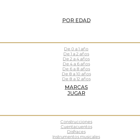
POR EDAD
De 0 a 1 año
De 1 a 2 años
De 2 a 4 años
De 4 a 6 años
De 6 a 8 años
De 8 a 10 años
De 8 a 12 años
MARCAS
JUGAR
Construcciones
Cuentacuentos
Disfraces
Instrumentos musicales