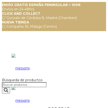
ENVÍO GRATIS ESPAÑA PENINSULAR > 100€
Envíos en 24-48hrs
CLICK AND COLLECT
C/ Gonzalo de Córdoba 8, Madrid (Chamberí)
NUEVA TIENDA
C/ Compañia 35, Málaga (Centro)
Búsqueda de productos