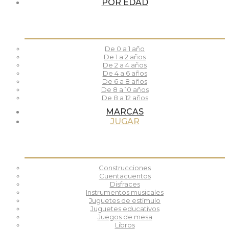
POR EDAD
De 0 a 1 año
De 1 a 2 años
De 2 a 4 años
De 4 a 6 años
De 6 a 8 años
De 8 a 10 años
De 8 a 12 años
MARCAS
JUGAR
Construcciones
Cuentacuentos
Disfraces
Instrumentos musicales
Juguetes de estímulo
Juguetes educativos
Juegos de mesa
Libros