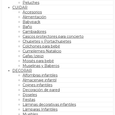
Peluches
CUIDAR
Accesorios
Alimentación
Babypack
Baño
Cambiadores
Cascos protectores para concierto
Chupetes y Portachupetes
Colchones para bebé
Cumplemes-Natalicio
Gafas Izipizi
Moisés para bebé
Muselinas y Baberos
DECORAR
Alfombras infantiles
Almacenaje infantil
Cojines infantiles
Decoración de pared
Doseles
Fiestas
Láminas decorativas infantiles
Lámparas Infantiles
Muebles