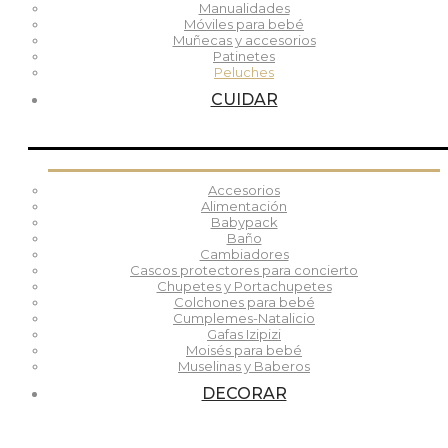
Manualidades
Móviles para bebé
Muñecas y accesorios
Patinetes
Peluches
CUIDAR
Accesorios
Alimentación
Babypack
Baño
Cambiadores
Cascos protectores para concierto
Chupetes y Portachupetes
Colchones para bebé
Cumplemes-Natalicio
Gafas Izipizi
Moisés para bebé
Muselinas y Baberos
DECORAR