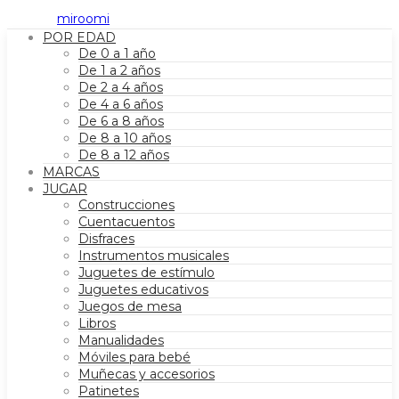
POR EDAD
De 0 a 1 año
De 1 a 2 años
De 2 a 4 años
De 4 a 6 años
De 6 a 8 años
De 8 a 10 años
De 8 a 12 años
MARCAS
JUGAR
Construcciones
Cuentacuentos
Disfraces
Instrumentos musicales
Juguetes de estímulo
Juguetes educativos
Juegos de mesa
Libros
Manualidades
Móviles para bebé
Muñecas y accesorios
Patinetes