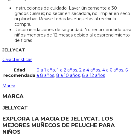
Instrucciones de cuidado: Lavar únicamente a 30
grados Celsius; no secar en secadora, no limpiar en seco
ni planchar. Revise todas las etiquetas al recibir la
compra.
Recomendaciones de seguridad: No recomendado para
niños menores de 12 meses debido al desprendimiento
de fibras
JELLYCAT
Características
Edad
0 a 1 año
,
1 a 2 años
,
2 a 4 años
,
4 a 6 años
,
6
recomendada
a 8 años
,
8 a 10 años
,
8 a 12 años
Marca
MARCA
JELLYCAT
EXPLORA LA MAGIA DE JELLYCAT. LOS
MEJORES MUÑECOS DE PELUCHE PARA
NIÑOS