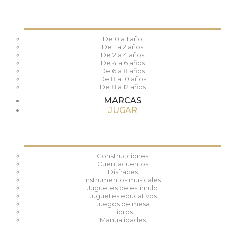
De 0 a 1 año
De 1 a 2 años
De 2 a 4 años
De 4 a 6 años
De 6 a 8 años
De 8 a 10 años
De 8 a 12 años
MARCAS
JUGAR
Construcciones
Cuentacuentos
Disfraces
Instrumentos musicales
Juguetes de estímulo
Juguetes educativos
Juegos de mesa
Libros
Manualidades