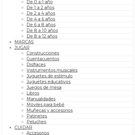
De 0 a 1 año
De 1 a 2 años
De 2 a 4 años
De 4 a 6 años
De 6 a 8 años
De 8 a 10 años
De 8 a 12 años
MARCAS
JUGAR
Construcciones
Cuentacuentos
Disfraces
Instrumentos musicales
Juguetes de estímulo
Juguetes educativos
Juegos de mesa
Libros
Manualidades
Móviles para bebé
Muñecas y accesorios
Patinetes
Peluches
CUIDAR
Accesorios