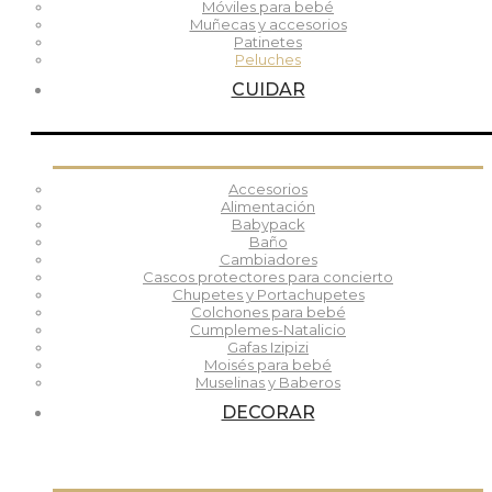
Móviles para bebé
Muñecas y accesorios
Patinetes
Peluches
CUIDAR
Accesorios
Alimentación
Babypack
Baño
Cambiadores
Cascos protectores para concierto
Chupetes y Portachupetes
Colchones para bebé
Cumplemes-Natalicio
Gafas Izipizi
Moisés para bebé
Muselinas y Baberos
DECORAR