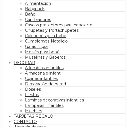
Alimentación
Babypack
Baño
Cambiadores
Cascos protectores para concierto
Chupetes y Portachupetes
Colchones para bebé
Cumplemes-Natalicio
Gafas Izipizi
Moisés para bebé
Muselinas y Baberos
DECORAR
Alfombras infantiles
Almacenaje infantil
Cojines infantiles
Decoración de pared
Doseles
Fiestas
Láminas decorativas infantiles
Lámparas Infantiles
Muebles
TARJETAS REGALO
CONTACTO