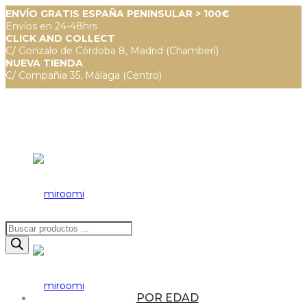
ENVÍO GRATIS ESPAÑA PENINSULAR > 100€
Envíos en 24-48hrs
CLICK AND COLLECT
C/ Gonzalo de Córdoba 8, Madrid (Chamberí)
NUEVA TIENDA
C/ Compañia 35, Málaga (Centro)
Búsqueda
de
productos
POR EDAD