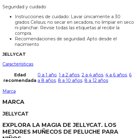
Seguridad y cuidado
Instrucciones de cuidado: Lavar únicamente a 30
grados Celsius; no secar en secadora, no limpiar en seco
ni planchar. Revise todas las etiquetas al recibir la
compra.
Recomendaciones de seguridad: Apto desde el
nacimiento
JELLYCAT
Características
Edad
0 a 1 año
,
1 a 2 años
,
2 a 4 años
,
4 a 6 años
,
6
recomendada
a 8 años
,
8 a 10 años
,
8 a 12 años
Marca
MARCA
JELLYCAT
EXPLORA LA MAGIA DE JELLYCAT. LOS
MEJORES MUÑECOS DE PELUCHE PARA