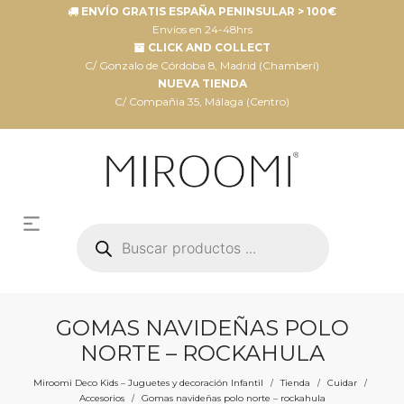
ENVÍO GRATIS ESPAÑA PENINSULAR > 100€
Envíos en 24-48hrs
CLICK AND COLLECT
C/ Gonzalo de Córdoba 8, Madrid (Chamberí)
NUEVA TIENDA
C/ Compañia 35, Málaga (Centro)
Búsqueda
de
productos
GOMAS NAVIDEÑAS POLO
NORTE – ROCKAHULA
Miroomi Deco Kids – Juguetes y decoración Infantil
Tienda
Cuidar
/
/
/
Accesorios
Gomas navideñas polo norte – rockahula
/