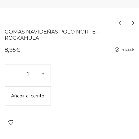
GOMAS NAVIDEÑAS POLO NORTE –
ROCKAHULA
8,95
€
in stock
Gomas
-
+
navideñas
polo
norte
Añadir al carrito
-
rockahula
cantidad