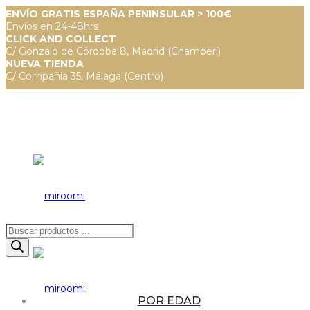
ENVÍO GRATIS ESPAÑA PENINSULAR > 100€
Envíos en 24-48hrs
CLICK AND COLLECT
C/ Gonzalo de Córdoba 8, Madrid (Chamberí)
NUEVA TIENDA
C/ Compañia 35, Málaga (Centro)
Búsqueda
de
productos
POR EDAD