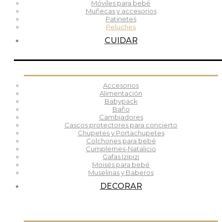
Móviles para bebé
Muñecas y accesorios
Patinetes
Peluches
CUIDAR
Accesorios
Alimentación
Babypack
Baño
Cambiadores
Cascos protectores para concierto
Chupetes y Portachupetes
Colchones para bebé
Cumplemes-Natalicio
Gafas Izipizi
Moisés para bebé
Muselinas y Baberos
DECORAR