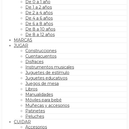
De 0 a 1 año
De 1 a 2 años
De 2 a 4 años
De 4 a 6 años
De 6 a 8 años
De 8 a 10 años
De 8 a 12 años
MARCAS
JUGAR
Construcciones
Cuentacuentos
Disfraces
Instrumentos musicales
Juguetes de estímulo
Juguetes educativos
Juegos de mesa
Libros
Manualidades
Móviles para bebé
Muñecas y accesorios
Patinetes
Peluches
CUIDAR
Accesorios