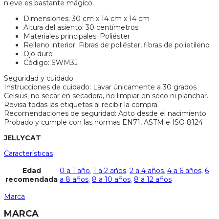
nieve es bastante mágico.
Dimensiones: 30 cm x 14 cm x 14 cm
Altura del asiento: 30 centímetros
Materiales principales: Poliéster
Relleno interior: Fibras de poliéster, fibras de polietileno
Ojo duro
Código: SWM3J
Seguridad y cuidado
Instrucciones de cuidado: Lavar únicamente a 30 grados
Celsius; no secar en secadora, no limpiar en seco ni planchar.
Revisa todas las etiquetas al recibir la compra.
Recomendaciones de seguridad: Apto desde el nacimiento
Probado y cumple con las normas EN71, ASTM e ISO 8124
JELLYCAT
Características
Edad
0 a 1 año
,
1 a 2 años
,
2 a 4 años
,
4 a 6 años
,
6
recomendada
a 8 años
,
8 a 10 años
,
8 a 12 años
Marca
MARCA