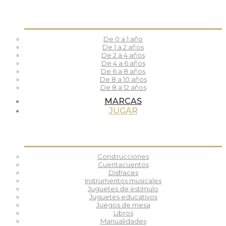
De 0 a 1 año
De 1 a 2 años
De 2 a 4 años
De 4 a 6 años
De 6 a 8 años
De 8 a 10 años
De 8 a 12 años
MARCAS
JUGAR
Construcciones
Cuentacuentos
Disfraces
Instrumentos musicales
Juguetes de estímulo
Juguetes educativos
Juegos de mesa
Libros
Manualidades