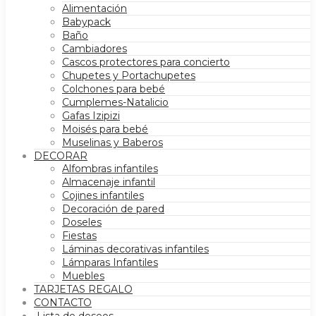
Alimentación
Babypack
Baño
Cambiadores
Cascos protectores para concierto
Chupetes y Portachupetes
Colchones para bebé
Cumplemes-Natalicio
Gafas Izipizi
Moisés para bebé
Muselinas y Baberos
DECORAR
Alfombras infantiles
Almacenaje infantil
Cojines infantiles
Decoración de pared
Doseles
Fiestas
Láminas decorativas infantiles
Lámparas Infantiles
Muebles
TARJETAS REGALO
CONTACTO