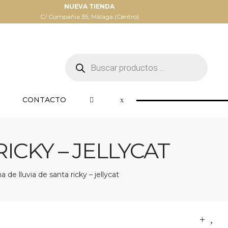
NUEVA TIENDA
C/ Compañia 35, Málaga (Centro)
Búsqueda
de
productos
CONTACTO
ICKY – JELLYCAT
 de lluvia de santa ricky – jellycat