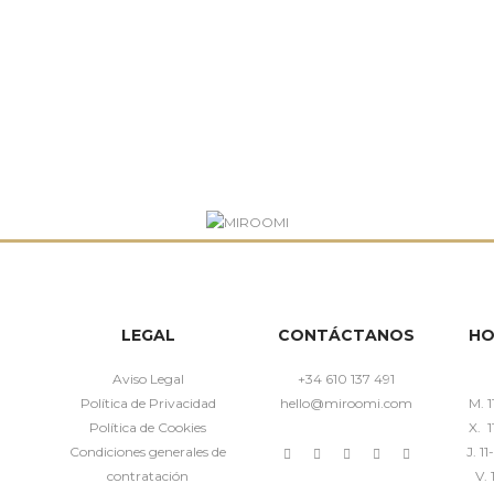
LEGAL
CONTÁCTANOS
HO
Aviso Legal
+34 610 137 491
Política de Privacidad
hello@miroomi.com
M. 1
Política de Cookies
X. 1
Condiciones generales de
J. 1
contratación
V. 