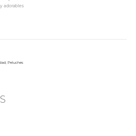
y adorables
dad
,
Peluches
S