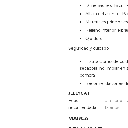
Dimensiones: 16 cm x
Altura del asiento: 16
Materiales principales
Relleno interior: Fibra
Ojo duro
Seguridad y cuidado
Instrucciones de cui
secadora, no limpiar en s
compra.
Recomendaciones de 
JELLYCAT
Edad
0 a 1 año
,
1
recomendada
12 años
MARCA