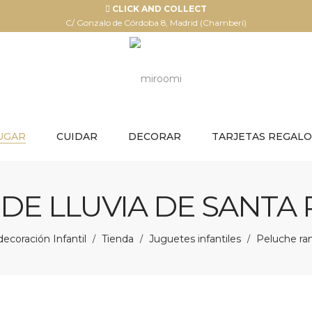
CLICK AND COLLECT
C/ Gonzalo de Córdoba 8, Madrid (Chamberí)
UGAR
CUIDAR
DECORAR
TARJETAS REGALO
E LLUVIA DE SANTA R
ecoración Infantil
Tienda
Juguetes infantiles
Peluche rana
/
/
/