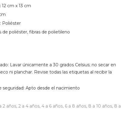
 12 cm x 13 cm
 cm
: Poliéster
s de poliéster, fibras de polietileno
dado: Lavar únicamente a 30 grados Celsius; no secar en
eco ni planchar. Revise todas las etiquetas al recibir la
seguridad: Apto desde el nacimiento
 a 2 años
,
2 a 4 años
,
4 a 6 años
,
6 a 8 años
,
8 a 10 años
,
8 a