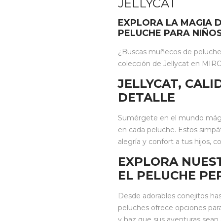
JELLYCAT
EXPLORA LA MAGIA D
PELUCHE PARA NIÑO
¿Buscas muñecos de peluche i
colección de Jellycat en MIROO
JELLYCAT, CAL
DETALLE
Sumérgete en el mundo mágico
en cada peluche. Estos simpá
alegría y confort a tus hijos,
EXPLORA NUES
EL PELUCHE PE
Desde adorables conejitos has
peluches ofrece opciones para
y haz que sus aventuras sean