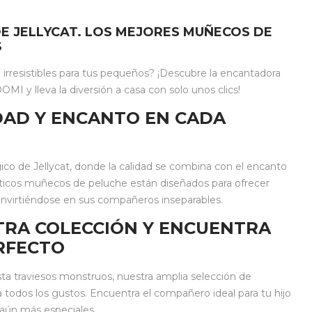
E JELLYCAT. LOS MEJORES MUÑECOS DE
S
rresistibles para tus pequeños? ¡Descubre la encantadora
MI y lleva la diversión a casa con solo unos clics!
IDAD Y ENCANTO EN CADA
 de Jellycat, donde la calidad se combina con el encanto
ticos muñecos de peluche están diseñados para ofrecer
 convirtiéndose en sus compañeros inseparables.
TRA COLECCIÓN Y ENCUENTRA
RFECTO
ta traviesos monstruos, nuestra amplia selección de
 todos los gustos. Encuentra el compañero ideal para tu hijo
 aún más especiales.