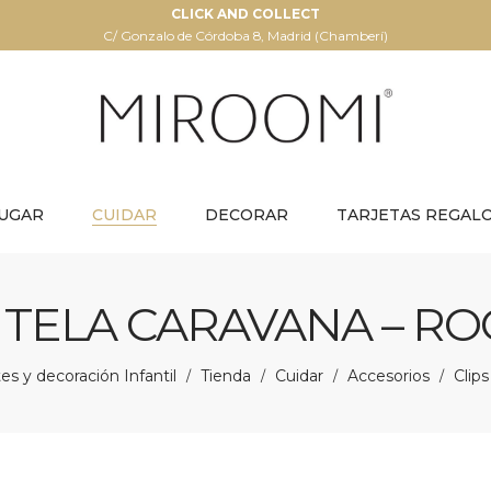
CLICK AND COLLECT
C/ Gonzalo de Córdoba 8, Madrid (Chamberí)
UGAR
CUIDAR
DECORAR
TARJETAS REGAL
E TELA CARAVANA – R
s y decoración Infantil
Tienda
Cuidar
Accesorios
Clips
/
/
/
/