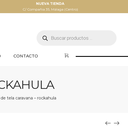
NUEVA TIENDA
C/ Compañia 35, Málaga (Centro)
Búsqueda
de
productos
O
CONTACTO
OCKAHULA
 de tela caravana – rockahula