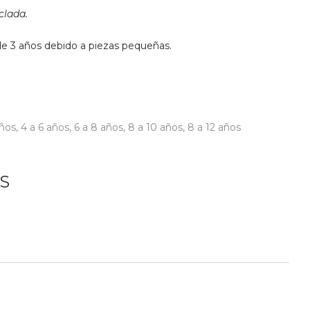
clada.
e 3 años debido a piezas pequeñas.
años
,
4 a 6 años
,
6 a 8 años
,
8 a 10 años
,
8 a 12 años
S