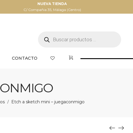
NUEVA TIENDA
C/ Compañia 35, Málaga (Centro)
Búsqueda
de
productos
CONTACTO
ACONMIGO
vos
Etch a sketch mini – juegaconmigo
/