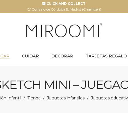
CLICK AND COLLECT
C/ Gonzalo de Córdoba 8, Madrid (Chamberí)
UGAR
CUIDAR
DECORAR
TARJETAS REGALO
SKETCH MINI – JUEG
ón Infantil
Tienda
Juguetes infantiles
Juguetes educati
/
/
/