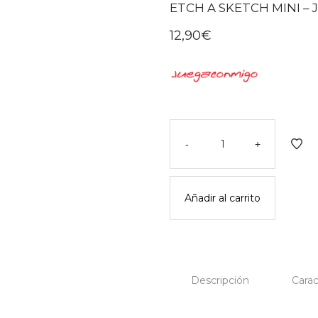
ETCH A SKETCH MINI 
12,90
€
Etch
a
-
+
sketch
mini
-
Añadir al carrito
juegaconmigo
cantidad
Descripción
Carac