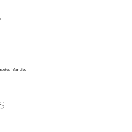
O
uetes infantiles
S