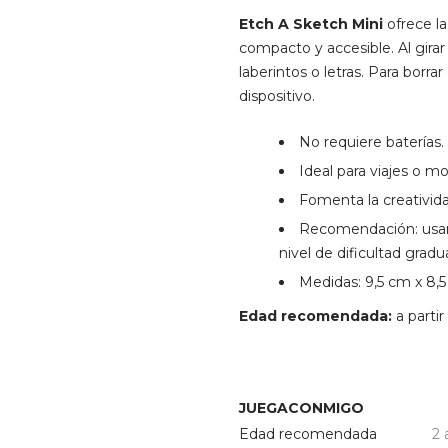
Etch A Sketch Mini
ofrece la
compacto y accesible. Al gira
laberintos o letras. Para borr
dispositivo.
No requiere baterías.
Ideal para viajes o 
Fomenta la creativida
Recomendación: usar 
nivel de dificultad grad
Medidas: 9,5 cm x 8,
Edad recomendada:
a partir
JUEGACONMIGO
Edad recomendada
2 