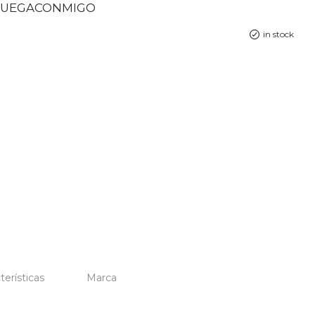
– JUEGACONMIGO
in stock
terísticas
Marca