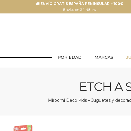
ENVÍO GRATIS ESPAÑA PENINSULAR > 100€
Envíos en 24-48hrs
POR EDAD
MARCAS
J
ETCH A 
Miroomi Deco Kids – Juguetes y decoraci