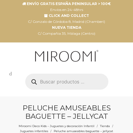
ENVÍO GRATIS ESPAÑA PENINSULAR > 100€
Envíos en 24-48hrs
CLICK AND COLLECT
C/ Gonzalo de Córdoba 8, Madrid (Chamberí)
NUEVA TIENDA
C/ Compañia 35, Málaga (Centro)
Búsqueda
de
productos
PELUCHE AMUSEABLES
BAGUETTE – JELLYCAT
Miroomi Deco Kids – Juguetes y decoración Infantil
Tienda
/
/
Juguetes infantiles
Peluche amuseables baguette – jellycat
/