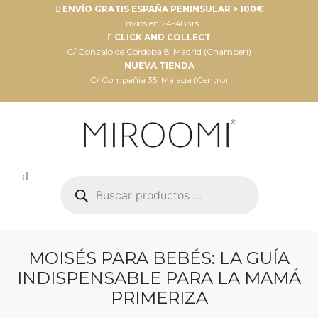
ENVÍO GRATIS ESPAÑA PENINSULAR > 100€
Envíos en 24-48hrs
CLICK AND COLLECT
C/ Gonzalo de Córdoba 8, Madrid (Chamberí)
NUEVA TIENDA
C/ Compañia 35, Málaga (Centro)
Búsqueda
de
productos
MOISÉS PARA BEBÉS: LA GUÍA
INDISPENSABLE PARA LA MAMÁ
PRIMERIZA