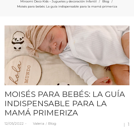
Miroomi Deco Kids – Juguetes y decoración Infantil
Blog
/
/
Moisés para bebés: La guía indispensable para la mamá primeriza
MOISÉS PARA BEBÉS: LA GUÍA
INDISPENSABLE PARA LA
MAMÁ PRIMERIZA
Posted
Posted
12/05/2022
by
Valeria
Blog
1
on
in