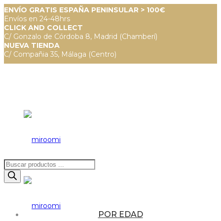
ENVÍO GRATIS ESPAÑA PENINSULAR > 100€
Envíos en 24-48hrs
CLICK AND COLLECT
C/ Gonzalo de Córdoba 8, Madrid (Chamberí)
NUEVA TIENDA
C/ Compañia 35, Málaga (Centro)
Búsqueda
de
productos
POR EDAD