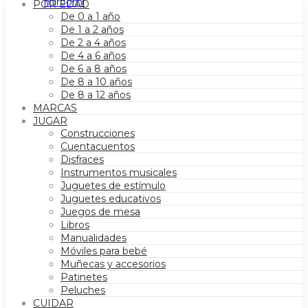
POR EDAD
De 0 a 1 año
De 1 a 2 años
De 2 a 4 años
De 4 a 6 años
De 6 a 8 años
De 8 a 10 años
De 8 a 12 años
MARCAS
JUGAR
Construcciones
Cuentacuentos
Disfraces
Instrumentos musicales
Juguetes de estímulo
Juguetes educativos
Juegos de mesa
Libros
Manualidades
Móviles para bebé
Muñecas y accesorios
Patinetes
Peluches
CUIDAR