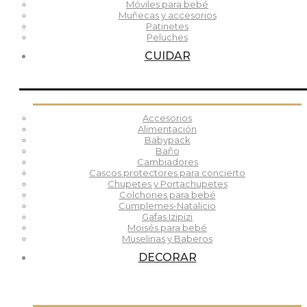
Móviles para bebé
Muñecas y accesorios
Patinetes
Peluches
CUIDAR
Accesorios
Alimentación
Babypack
Baño
Cambiadores
Cascos protectores para concierto
Chupetes y Portachupetes
Colchones para bebé
Cumplemes-Natalicio
Gafas Izipizi
Moisés para bebé
Muselinas y Baberos
DECORAR