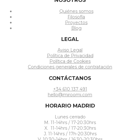
NOSOTROS
Quiénes somos
Filosofía
Proyectos
Blog
LEGAL
Aviso Legal
Política de Privacidad
Política de Cookies
Condiciones generales de contratación
CONTÁCTANOS
+34 610 137 491
hello@miroomi.com
HORARIO MADRID
Lunes cerrado
M. 11-14hrs / 17-20:30hrs
X. 11-14hrs / 17-20:30hrs
J. 11-14hrs / 17h-20:30hrs
V. 10:30-14hrs / 16:30-20:30hrs