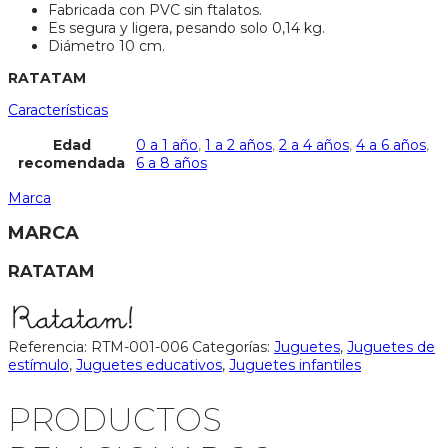
Fabricada con PVC sin ftalatos.
Es segura y ligera, pesando solo 0,14 kg.
Diámetro 10 cm.
RATATAM
Características
Edad
0 a 1 año
,
1 a 2 años
,
2 a 4 años
,
4 a 6 años
,
recomendada
6 a 8 años
Marca
MARCA
RATATAM
Referencia:
RTM-001-006
Categorías:
Juguetes
,
Juguetes de
estímulo
,
Juguetes educativos
,
Juguetes infantiles
PRODUCTOS