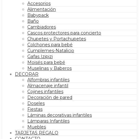
Accesorios
Alimentación
Babypack
Baño
Cambiadores
Cascos protectores para concierto
Chupetes y Portachupetes
Colchones para bebé
Cumplemes-Natalicio
Gafas Izipizi
Moisés para bebé
Muselinas y Baberos
DECORAR
Alfombras infantiles
Almacenaje infantil
Cojines infantiles
Decoración de pared
Doseles
Fiestas
Láminas decorativas infantiles
Lámparas Infantiles
Muebles
TARJETAS REGALO
CONTACTO