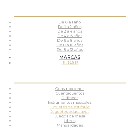
De 0 a 1 año
De 1 a 2 años
De 2 a 4 años
De 4 a 6 años
De 6 a 8 años
De 8 a 10 años
De 8 a 12 años
MARCAS
JUGAR
Construcciones
Cuentacuentos
Disfraces
Instrumentos musicales
Juguetes de estímulo
Juguetes educativos
Juegos de mesa
Libros
Manualidades